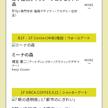
品
MORE
→
R!ly
（専門学校 福岡デザイナー・アカデミー在校
生）
B1F - 1F Center(中央)階段｜ウォールアート
ミーナの森
MORE
榎並 憲二
（アートディレクター/グラフィックデザイ
→
ナー）
Kenji Enami
1F ONCA COFFEE入口｜シャッターアート