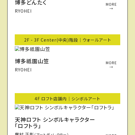
博多どんたく
MORE
→
RYOHEI
2F - 3F Center(中央)階段｜ウォールアート
博多祇園山笠
MORE
→
RYOHEI
4F ロフト店舗内｜シンボルアート
天神ロフト シンボルキャラクター
「ロフトラ」
廣村 正彰
（アートディレクター）